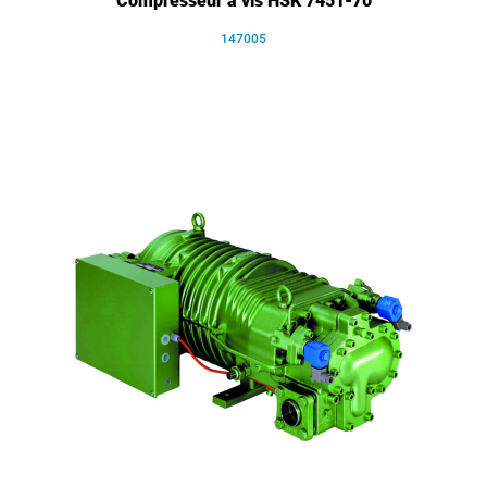
Compresseur à vis HSK 7451-70
147005