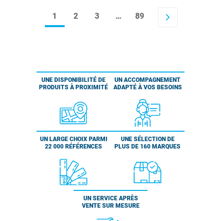
1
2
3
…
89
arrow_forward_ios
UNE DISPONIBILITÉ DE
UN ACCOMPAGNEMENT
PRODUITS À PROXIMITÉ
ADAPTÉ À VOS BESOINS
UN LARGE CHOIX PARMI
UNE SÉLECTION DE
22 000 RÉFÉRENCES
PLUS DE 160 MARQUES
UN SERVICE APRÈS
VENTE SUR MESURE