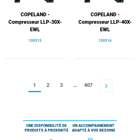
COPELAND -
COPELAND -
Compresseur LLP-30X-
Compresseur LLP-40X-
EWL
EWL
100515
100516
1
2
3
…
407
arrow_forward_ios
UNE DISPONIBILITÉ DE
UN ACCOMPAGNEMENT
PRODUITS À PROXIMITÉ
ADAPTÉ À VOS BESOINS