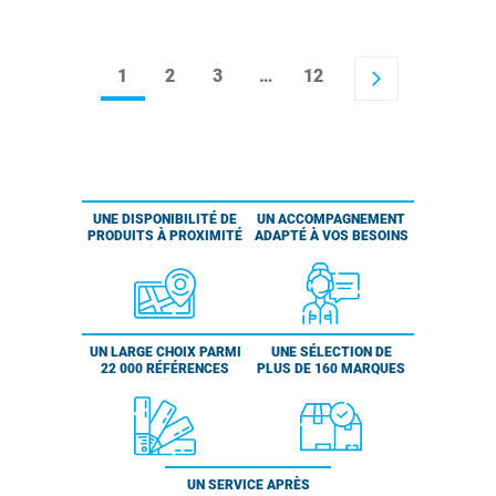
1
2
3
…
12
arrow_forward_ios
UNE DISPONIBILITÉ DE
UN ACCOMPAGNEMENT
PRODUITS À PROXIMITÉ
ADAPTÉ À VOS BESOINS
UN LARGE CHOIX PARMI
UNE SÉLECTION DE
22 000 RÉFÉRENCES
PLUS DE 160 MARQUES
UN SERVICE APRÈS