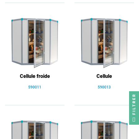
Cellule froide
Cellule
590011
590013
FILTRER