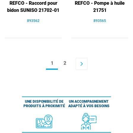
REFCO - Raccord pour
REFCO - Pompe à huile
bidon SUNISO 21702-01
21751
893562
893565
1
2
arrow_forward_ios
UNE DISPONIBILITÉ DE
UN ACCOMPAGNEMENT
PRODUITS À PROXIMITÉ
ADAPTÉ À VOS BESOINS