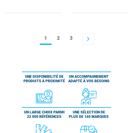
1
2
3
arrow_forward_ios
UNE DISPONIBILITÉ DE
UN ACCOMPAGNEMENT
PRODUITS À PROXIMITÉ
ADAPTÉ À VOS BESOINS
UN LARGE CHOIX PARMI
UNE SÉLECTION DE
22 000 RÉFÉRENCES
PLUS DE 160 MARQUES