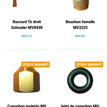
Raccord Té droit
Bouchon femelle
Schrader MV8438
MV2225
866173
866181
Capuchon molette MV
Joint de capuchon MV-