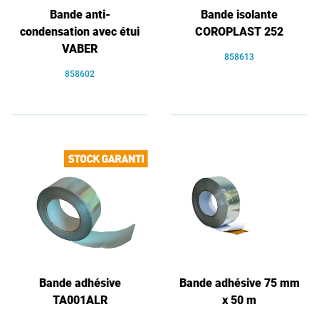
Bande anti-
Bande isolante
condensation avec étui
COROPLAST 252
VABER
858613
858602
Bande adhésive
Bande adhésive 75 mm
TA001ALR
x 50 m