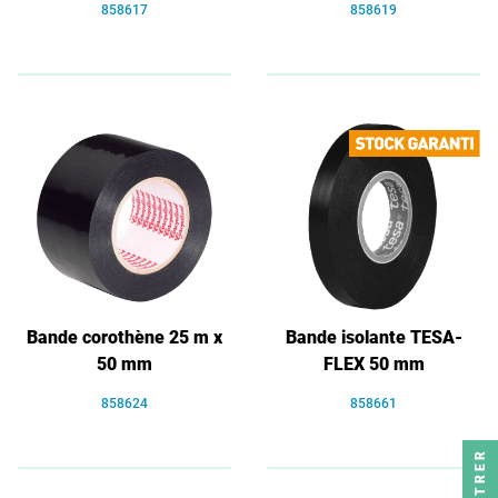
858617
858619
Bande corothène 25 m x
Bande isolante TESA-
50 mm
FLEX 50 mm
858624
858661
FILTRER