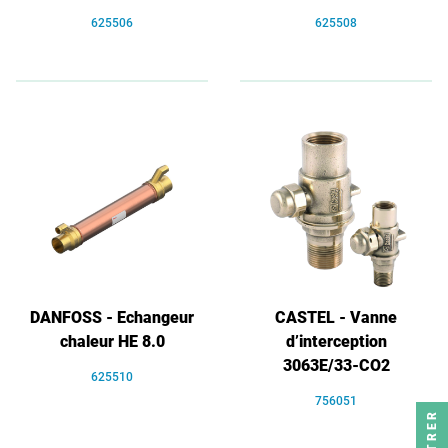
625506
625508
DANFOSS - Echangeur
CASTEL - Vanne
chaleur HE 8.0
d’interception
3063E/33-CO2
625510
756051
FILTRER