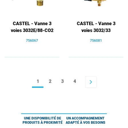
CASTEL - Vanne 3
CASTEL - Vanne 3
voies 3032E/88-CO2
voies 3032/33
756067
756081
1
2
3
4
arrow_forward_ios
UNE DISPONIBILITÉ DE
UN ACCOMPAGNEMENT
PRODUITS À PROXIMITÉ
ADAPTÉ À VOS BESOINS