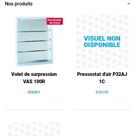
Nos produits
Volet de surpression
Pressostat d'air P32AJ
VAS 100R
1C
456501
916130