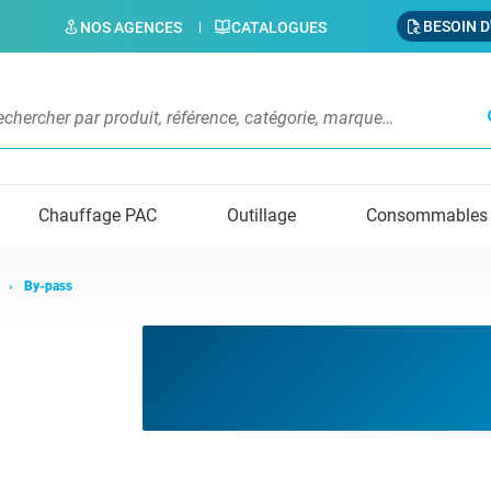
BESOIN D
NOS AGENCES
CATALOGUES
s
Chauffage PAC
Outillage
Consommables
By-pass