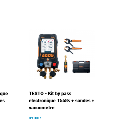
ique
TESTO - Kit by pass
res
électronique T558s + sondes +
vacuomètre
891007