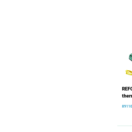
REFC
ther
8911