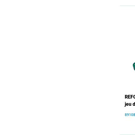
REFC
jeu 
8910