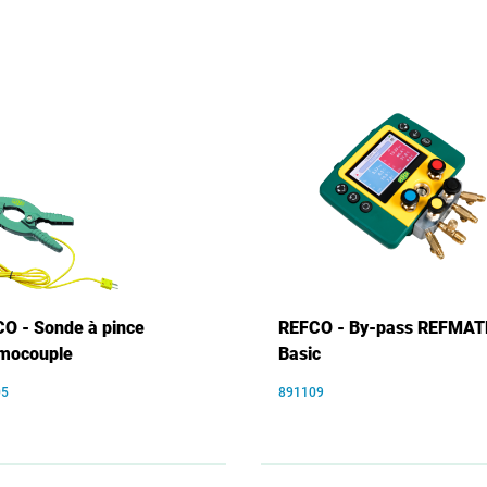
O - Sonde à pince
REFCO - By-pass REFMAT
mocouple
Basic
05
891109