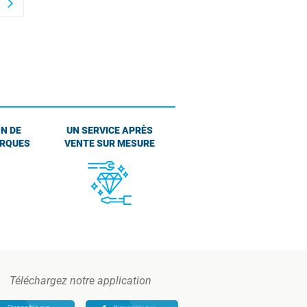
arrow_forward_ios
N DE
UN SERVICE APRÈS
ARQUES
VENTE SUR MESURE
Téléchargez notre application