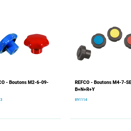
O - Boutons M2-6-09-
REFCO - Boutons M4-7-S
B+N+R+Y
13
891114