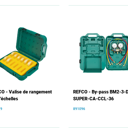
O - Valise de rangement
REFCO - By-pass BM2-3-
d'échelles
SUPER-CA-CCL-36
89
891096