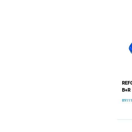
REFC
B+R
8911