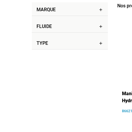
Nos pr
MARQUE
add
FLUIDE
add
TYPE
add
Mani
Hyd
8662