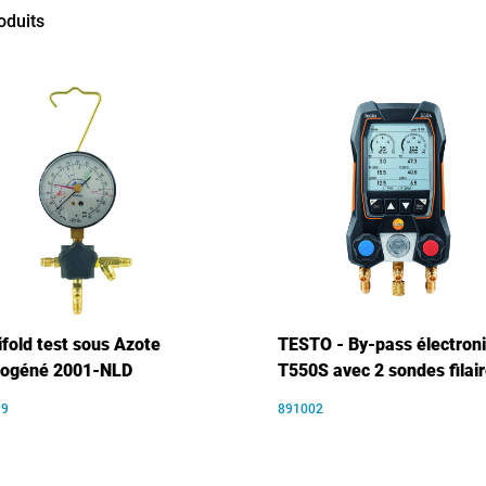
oduits
fold test sous Azote
TESTO - By-pass électron
rogéné 2001-NLD
T550S avec 2 sondes filai
19
891002