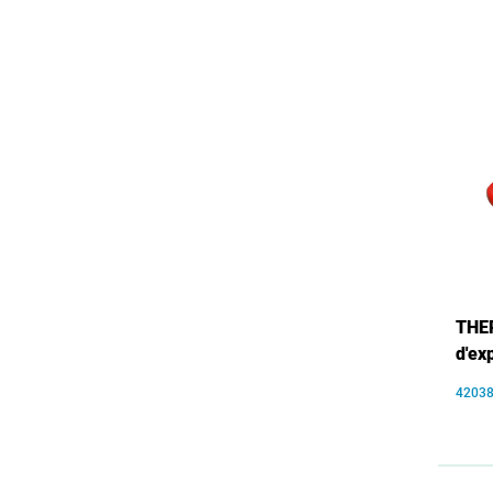
THE
d'ex
4203