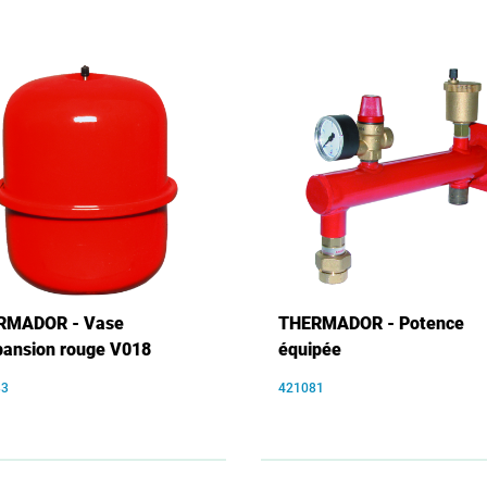
RMADOR - Vase
THERMADOR - Potence
pansion rouge V018
équipée
83
421081