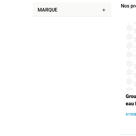
Nos pr
MARQUE
add
Grou
eau 
4190