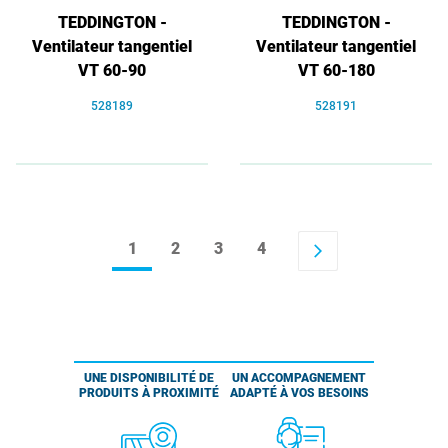
TEDDINGTON -
TEDDINGTON -
Ventilateur tangentiel
Ventilateur tangentiel
VT 60-90
VT 60-180
528189
528191
1
2
3
4
arrow_forward_ios
UNE DISPONIBILITÉ DE
UN ACCOMPAGNEMENT
PRODUITS À PROXIMITÉ
ADAPTÉ À VOS BESOINS