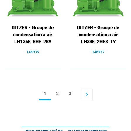
BITZER - Groupe de
BITZER - Groupe de
condensation à air
condensation à air
LH135E-6HE-28Y
LH33E-2HES-1Y
146935
146937
1
2
3
arrow_forward_ios