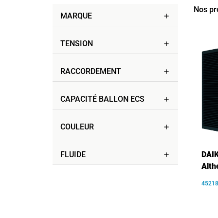
Nos pr
MARQUE
add
TENSION
add
RACCORDEMENT
add
CAPACITÉ BALLON ECS
add
COULEUR
add
FLUIDE
DAIK
add
Alth
4521