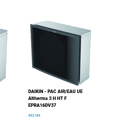
DAIKIN - PAC AIR/EAU UE
Altherma 3 H HT F
EPRA16DV37
452184