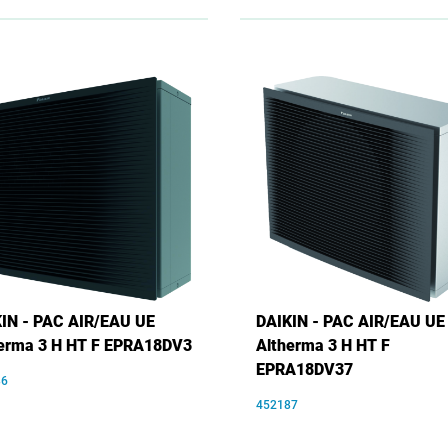
IN - PAC AIR/EAU UE
DAIKIN - PAC AIR/EAU UE
erma 3 H HT F EPRA18DV3
Altherma 3 H HT F
EPRA18DV37
86
452187