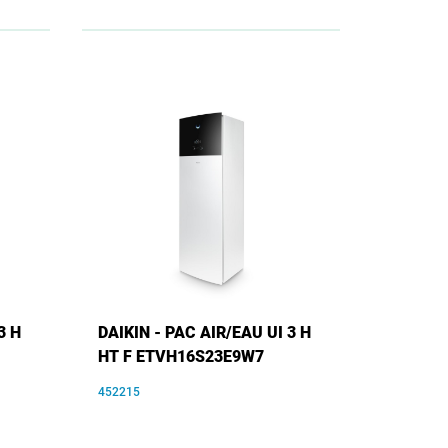
3 H
DAIKIN - PAC AIR/EAU UI 3 H
HT F ETVH16S23E9W7
452215