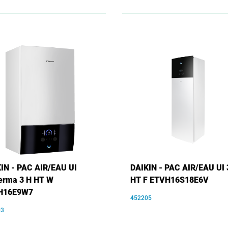
IN - PAC AIR/EAU UI
DAIKIN - PAC AIR/EAU UI 
erma 3 H HT W
HT F ETVH16S18E6V
H16E9W7
452205
03