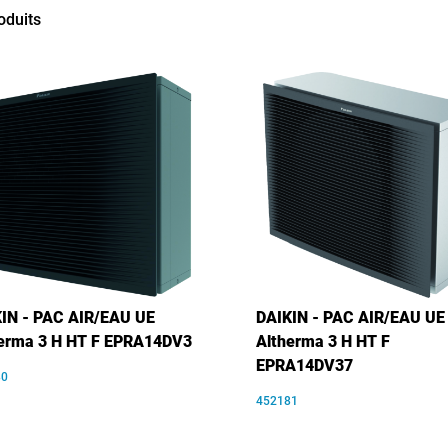
oduits
IN - PAC AIR/EAU UE
DAIKIN - PAC AIR/EAU UE
erma 3 H HT F EPRA14DV3
Altherma 3 H HT F
EPRA14DV37
80
452181