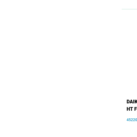
DAIK
HT 
4522