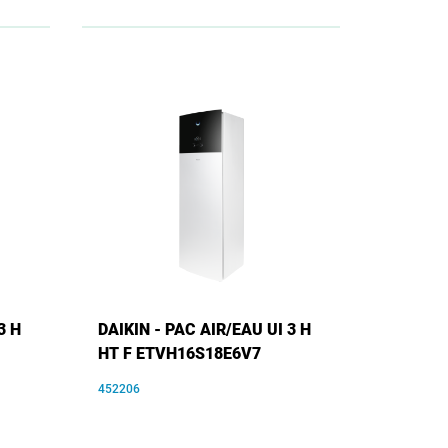
3 H
DAIKIN - PAC AIR/EAU UI 3 H
HT F ETVH16S18E6V7
452206