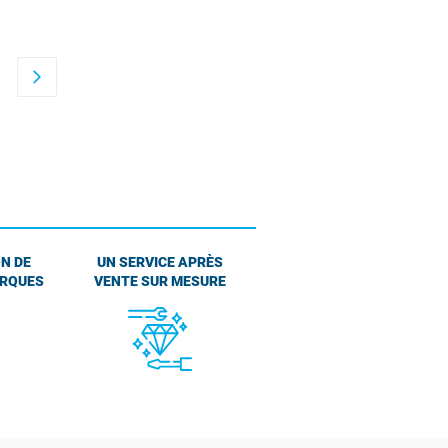
arrow_forward_ios
N DE
UN SERVICE APRÈS
ARQUES
VENTE SUR MESURE