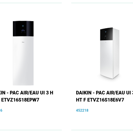
IN - PAC AIR/EAU UI 3 H
DAIKIN - PAC AIR/EAU UI 
F ETVZ16S18EPW7
HT F ETVZ16S18E6V7
16
452218