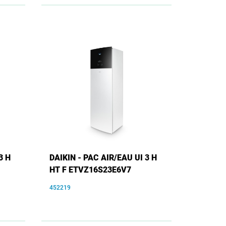
3 H
DAIKIN - PAC AIR/EAU UI 3 H
HT F ETVZ16S23E6V7
452219