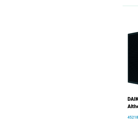
DAIK
Alth
4521