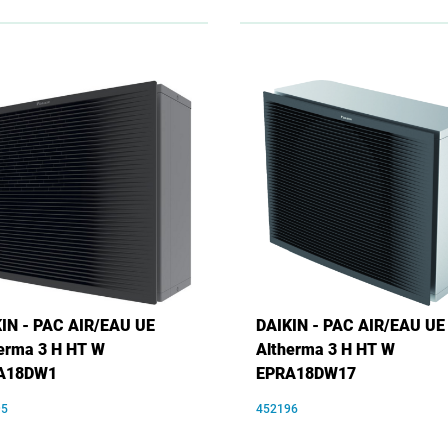
IN - PAC AIR/EAU UE
DAIKIN - PAC AIR/EAU UE
erma 3 H HT W
Altherma 3 H HT W
A18DW1
EPRA18DW17
95
452196