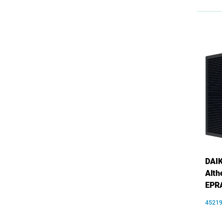
DAIK
Alth
EPR
4521