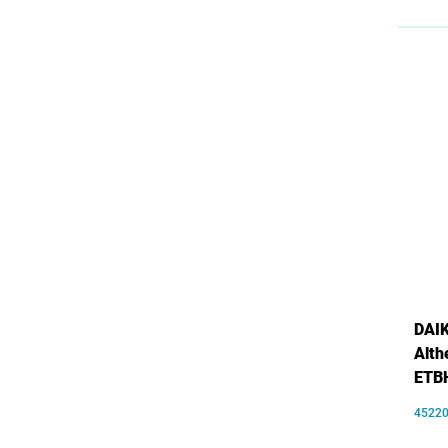
DAIK
Alth
ETB
4522