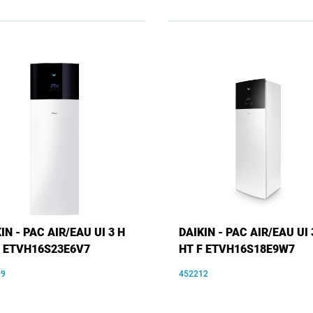
IN - PAC AIR/EAU UI 3 H
DAIKIN - PAC AIR/EAU UI 
F ETVH16S23E6V7
HT F ETVH16S18E9W7
09
452212