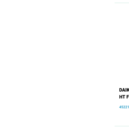
DAIK
HT 
4522