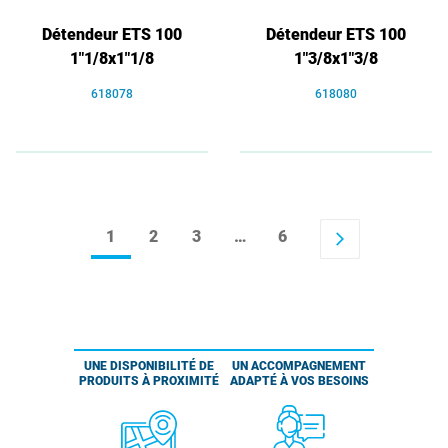
Détendeur ETS 100
Détendeur ETS 100
1"1/8x1"1/8
1"3/8x1"3/8
618078
618080
1
2
3
…
6
arrow_forward_ios
UNE DISPONIBILITÉ DE
UN ACCOMPAGNEMENT
PRODUITS À PROXIMITÉ
ADAPTÉ À VOS BESOINS