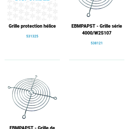
Grille protection hélice
EBMPAPST - Grille série
4000/W2S107
531325
538121
EBMPAPST - Grille de