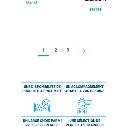
896165
896194
1
2
3
arrow_forward_ios
UNE DISPONIBILITÉ DE
UN ACCOMPAGNEMENT
PRODUITS À PROXIMITÉ
ADAPTÉ À VOS BESOINS
UN LARGE CHOIX PARMI
UNE SÉLECTION DE
22 000 RÉFÉRENCES
PLUS DE 160 MARQUES