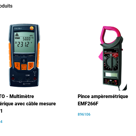
oduits
O - Multimètre
Pince ampèremétrique
rique avec câble mesure
EMF266F
-1
896106
04