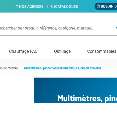
BESOIN D
NOS AGENCES
CATALOGUES
s
Chauffage PAC
Outillage
Consommables
ls de mesure
Multimètres, pinces ampèremétriques, check inverter
Multimètres, pi