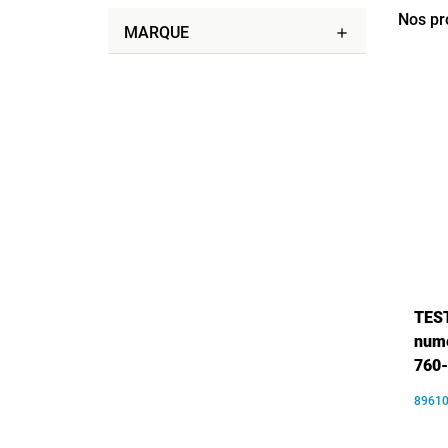
Nos pr
MARQUE
add
TEST
numé
760
8961