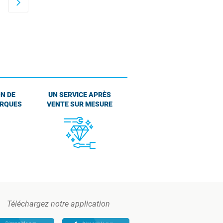
arrow_forward_ios
N DE
UN SERVICE APRÈS
ARQUES
VENTE SUR MESURE
Téléchargez notre application