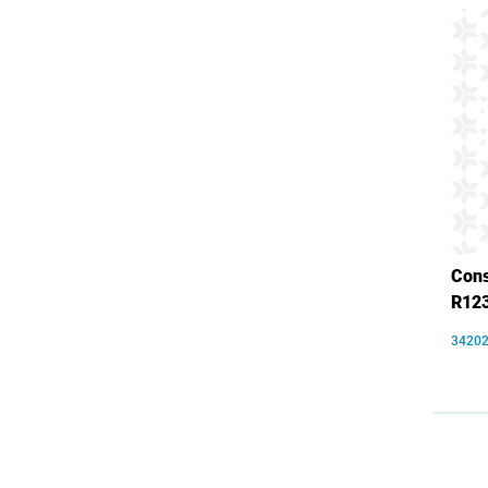
Cons
R12
3420