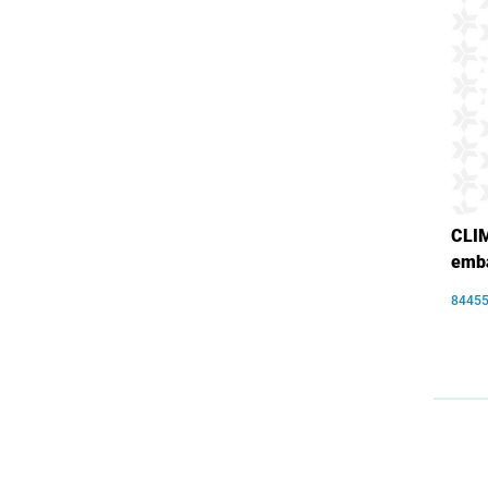
CLIM
emba
8445