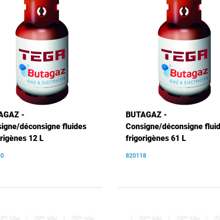
AGAZ -
BUTAGAZ -
igne/déconsigne fluides
Consigne/déconsigne flui
origènes 12 L
frigorigènes 61 L
00
820118