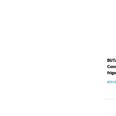
BUT
Cons
frig
8201