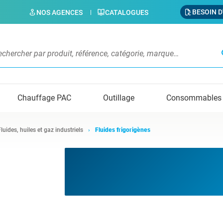
BESOIN D
NOS AGENCES
CATALOGUES
s
Chauffage PAC
Outillage
Consommables
Fluides, huiles et gaz industriels
Fluides frigorigènes