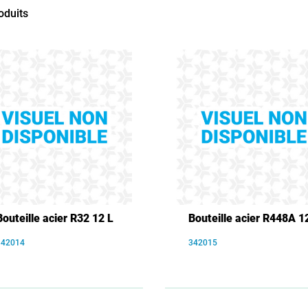
oduits
Bouteille acier R32 12 L
Bouteille acier R448A 1
342014
342015