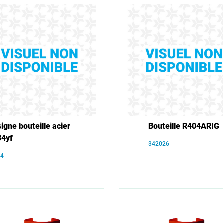
igne bouteille acier
Bouteille R404ARIG
34yf
342026
24