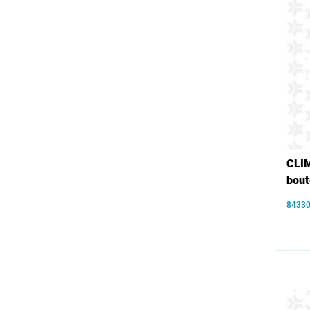
CLIM
bout
8433