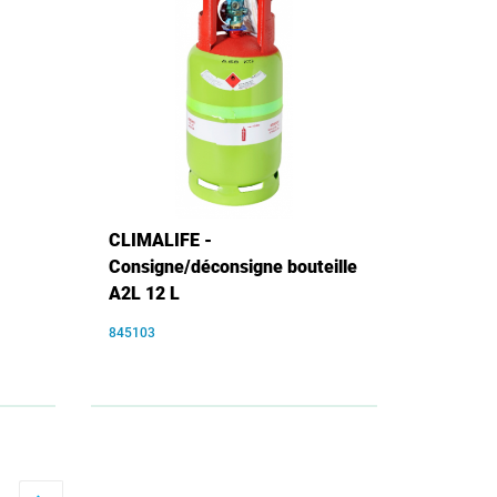
CLIMALIFE -
Consigne/déconsigne bouteille
A2L 12 L
845103