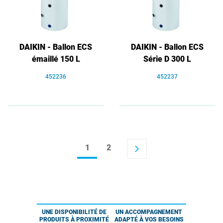
DAIKIN - Ballon ECS
DAIKIN - Ballon ECS
émaillé 150 L
Série D 300 L
452236
452237
1
2
arrow_forward_ios
UNE DISPONIBILITÉ DE
UN ACCOMPAGNEMENT
PRODUITS À PROXIMITÉ
ADAPTÉ À VOS BESOINS