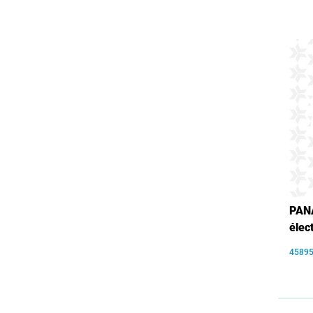
PAN
élec
4589