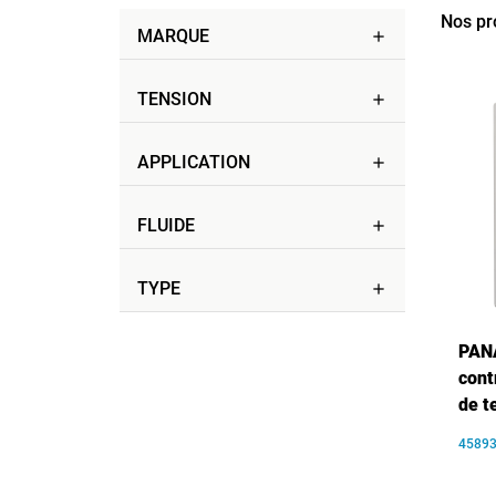
Nos pr
MARQUE
add
TENSION
add
APPLICATION
add
FLUIDE
add
TYPE
add
PANA
cont
de t
4589