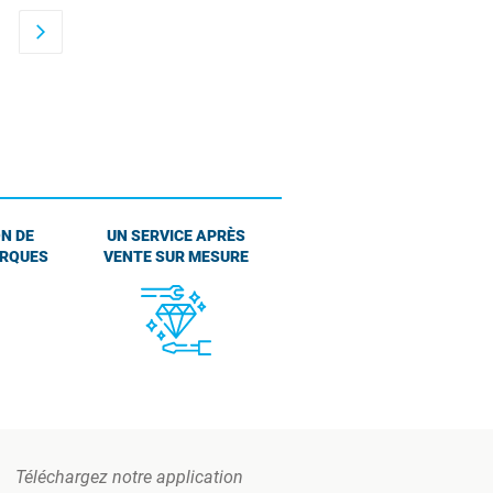
arrow_forward_ios
N DE
UN SERVICE APRÈS
ARQUES
VENTE SUR MESURE
Téléchargez notre application