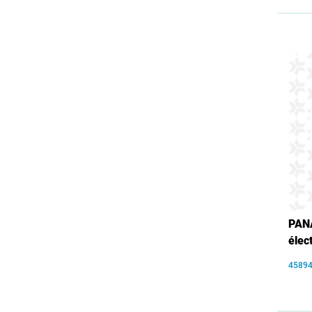
PAN
élec
4589