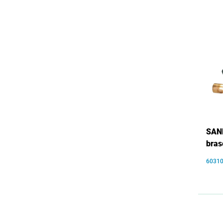
SANH
bras
6031