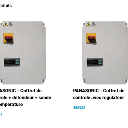
oduits
SONIC - Coffret de
PANASONIC - Coffret de
rôle + détendeur + sonde
contrôle avec régulateur
empérature
458932
31