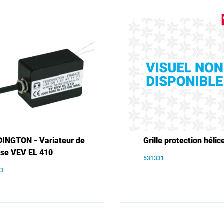
INGTON - Variateur de
Grille protection hélic
sse VEV EL 410
531331
03