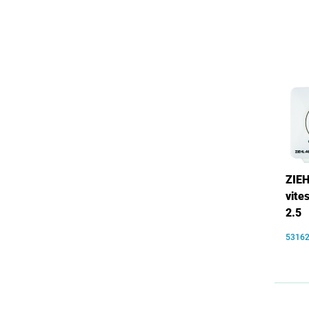
ZIEH
vite
2.5
5316