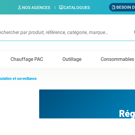
BESOIN D
NOS AGENCES
CATALOGUES
s
Chauffage PAC
Outillage
Consommables
ulation et surveillance
Rég