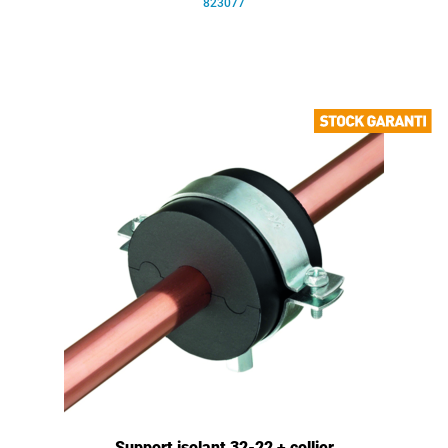
823077
Support isolant 32-22 + collier