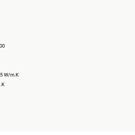
000
035 W/m.K
.K