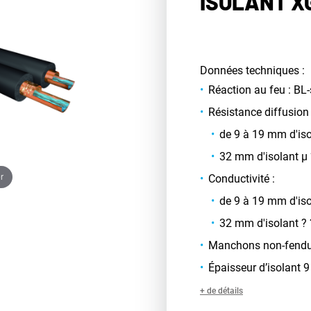
ISOLANT X
Données techniques :
Réaction au feu : BL-
Résistance diffusion
de 9 à 19 mm d'is
32 mm d'isolant µ
r
Conductivité :
de 9 à 19 mm d'is
32 mm d'isolant ?
Manchons non-fend
Épaisseur d’isolant
+ de détails