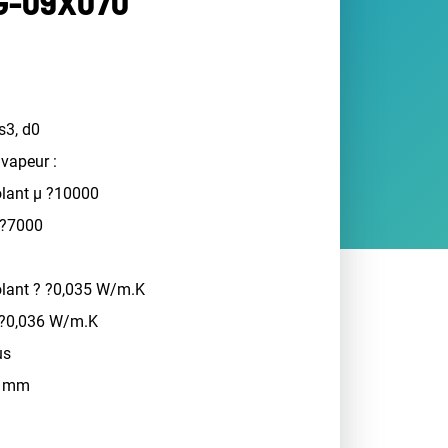
G-09X070
s3, d0
 vapeur :
olant µ ?10000
 ?7000
olant ? ?0,035 W/m.K
 ?0,036 W/m.K
us
 9 mm