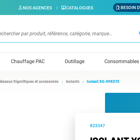
BESOIN D
NOS AGENCES
CATALOGUES
s
Chauffage PAC
Outillage
Consommables
Réseaux frigorifiques et accessoires
Isolants
Isolant XG-09X070
823347