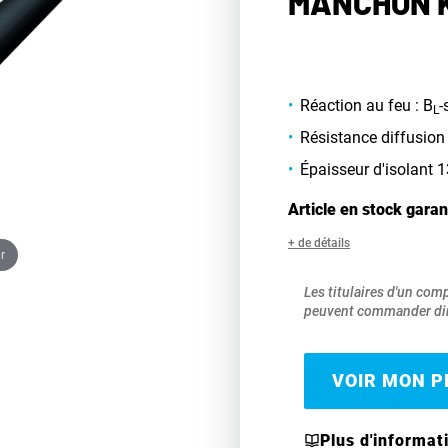
MANCHON K
Réaction au feu : B
-
L
Résistance diffusion
Épaisseur d'isolant
Article en stock garan
+ de détails
r
Les titulaires d'un com
peuvent commander dir
VOIR MON PR
Plus d'informat