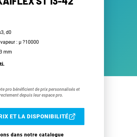
AIFLEX ST 13-42
s3, d0
 vapeur : µ ?10000
 13 mm
ti.
pte pro bénéficient de prix personnalisés et
ectement depuis leur espace pro.
IX ET LA DISPONIBILITÉ
ions dans notre catalogue