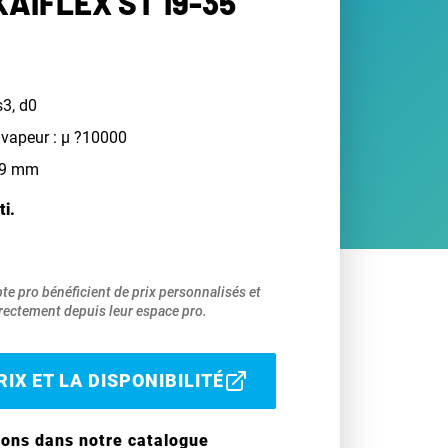
AIFLEX ST 19-35
s3, d0
 vapeur : µ ?10000
 19 mm
ti.
pte pro bénéficient de prix personnalisés et
ectement depuis leur espace pro.
IX ET LA DISPONIBILITÉ
ions dans notre catalogue