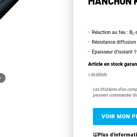
MANCHON K
Réaction au feu : B
-
L
Résistance diffusion
Épaisseur d'isolant
Article en stock garan
+ de détails
r
Les titulaires d'un com
peuvent commander dir
VOIR MON PR
Plus d'informat