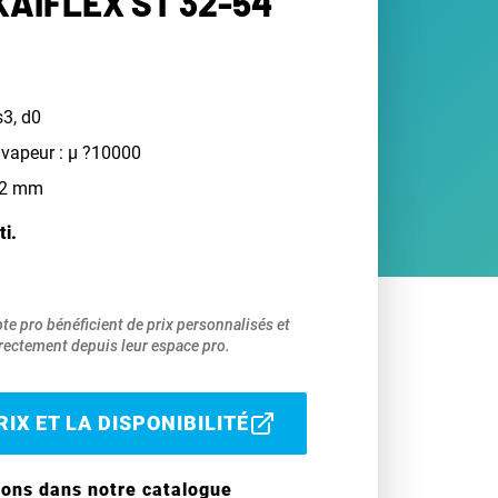
AIFLEX ST 32-54
s3, d0
 vapeur : µ ?10000
 32 mm
ti.
pte pro bénéficient de prix personnalisés et
ectement depuis leur espace pro.
IX ET LA DISPONIBILITÉ
ions dans notre catalogue