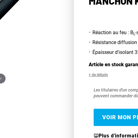
MANCHON K
Réaction au feu : B
-
L
Résistance diffusion
Épaisseur d'isolant
Article en stock garan
+ de détails
r
Les titulaires d'un com
peuvent commander dir
VOIR MON PR
Plus d'informat