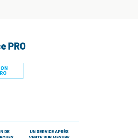
ce PRO
MON
PRO
N DE
UN SERVICE APRÈS
ARQUES
VENTE SUR MESURE