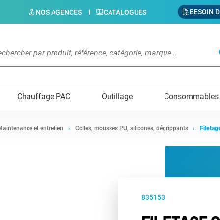
BESOIN D
NOS AGENCES
CATALOGUES
s
Chauffage PAC
Outillage
Consommables
Maintenance et entretien
Colles, mousses PU, silicones, dégrippants
Fileta
835153