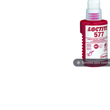
Survolez pour zoome