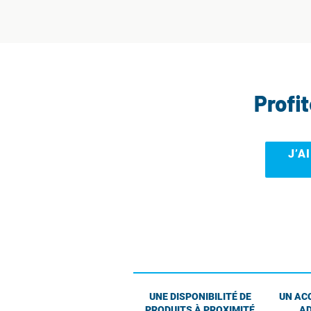
Profi
J’A
UNE DISPONIBILITÉ DE
UN AC
PRODUITS À PROXIMITÉ
AD