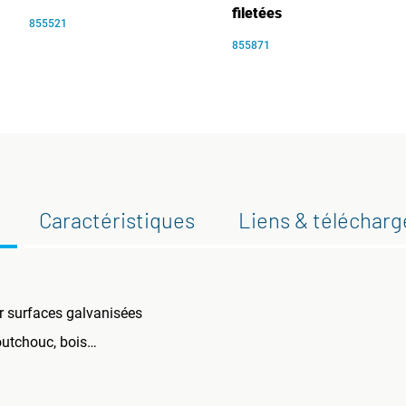
filetées
855521
855871
Caractéristiques
Liens & téléchar
 surfaces galvanisées
outchouc, bois…