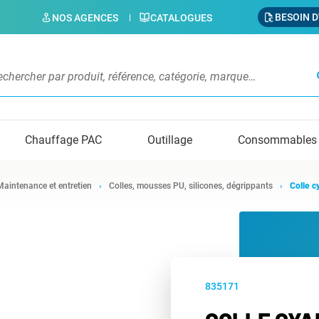
BESOIN D
NOS AGENCES
CATALOGUES
s
Chauffage PAC
Outillage
Consommables
Maintenance et entretien
Colles, mousses PU, silicones, dégrippants
Colle c
835171