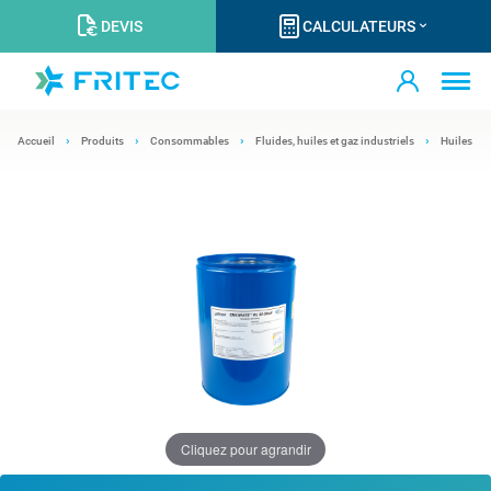
DEVIS
CALCULATEURS
Accueil
Produits
Consommables
Fluides, huiles et gaz industriels
Huiles
Cliquez pour agrandir