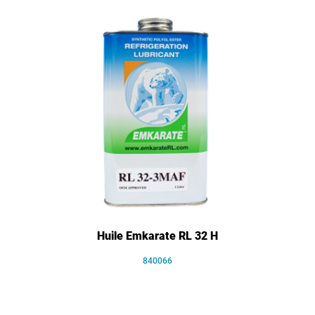
Huile Emkarate RL 32 H
840066