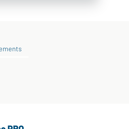
gements
ce PRO