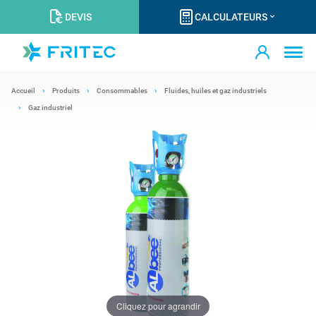
DEVIS
CALCULATEURS
Accueil
Produits
Consommables
Fluides, huiles et gaz industriels
Gaz industriel
Cliquez pour agrandir