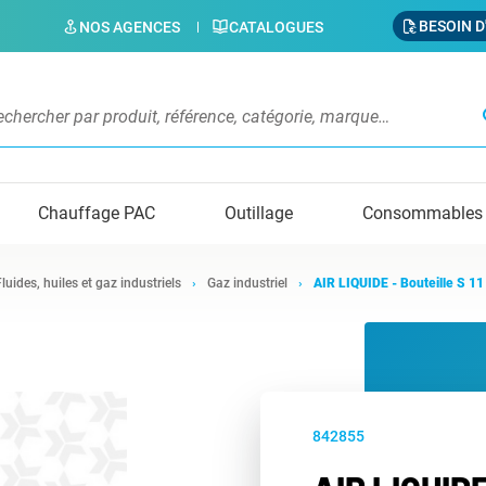
BESOIN D
NOS AGENCES
CATALOGUES
s
Chauffage PAC
Outillage
Consommables
Fluides, huiles et gaz industriels
Gaz industriel
AIR LIQUIDE - Bouteille S 1
842855