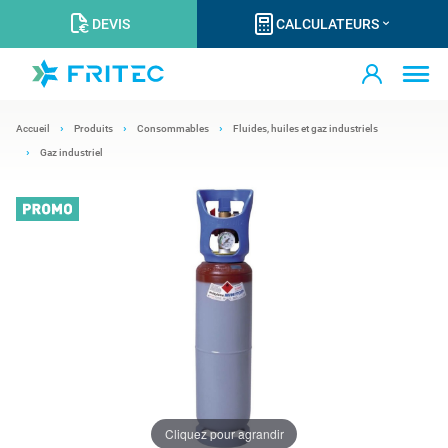
DEVIS
CALCULATEURS
Accueil
Produits
Consommables
Fluides, huiles et gaz industriels
Gaz industriel
Cliquez pour agrandir