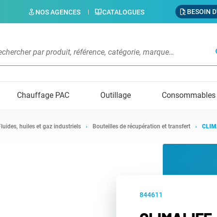
BESOIN D
NOS AGENCES
CATALOGUES
s
Chauffage PAC
Outillage
Consommables
Fluides, huiles et gaz industriels
Bouteilles de récupération et transfert
CLIMA
844611