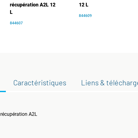
récupération A2L 12
12 L
L
844609
844607
Caractéristiques
Liens & téléchar
 récupération A2L