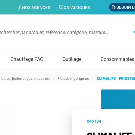
BESOIN D
NOS AGENCES
CATALOGUES
s
Chauffage PAC
Outillage
Consommables
Fluides, huiles et gaz industriels
Fluides frigorigènes
CLIMALIFE - FRIOSTA
845184