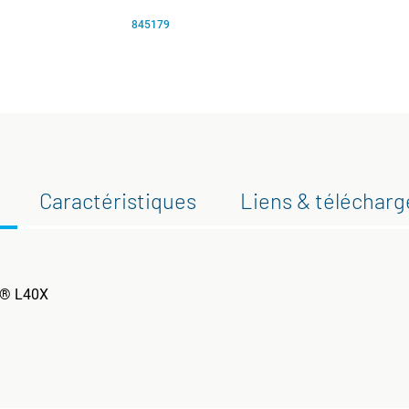
845179
Caractéristiques
Liens & téléchar
ce® L40X