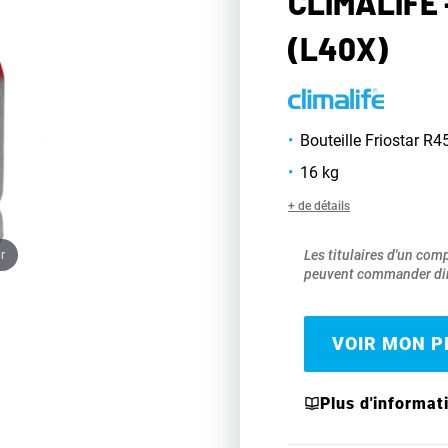
CLIMALIFE 
(L40X)
Bouteille Friostar R
16 kg
+ de détails
r
Les titulaires d'un com
peuvent commander dir
VOIR MON PR
Plus d'informat