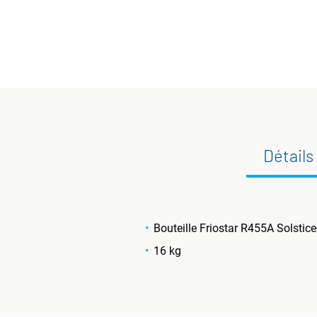
Détails
Bouteille Friostar R455A Solsti
16 kg