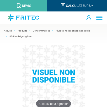
DEVIS
CALCULATEURS
Accueil
Produits
Consommables
Fluides, huiles et gaz industriels
Fluides frigorigènes
Cliquez pour agrandir