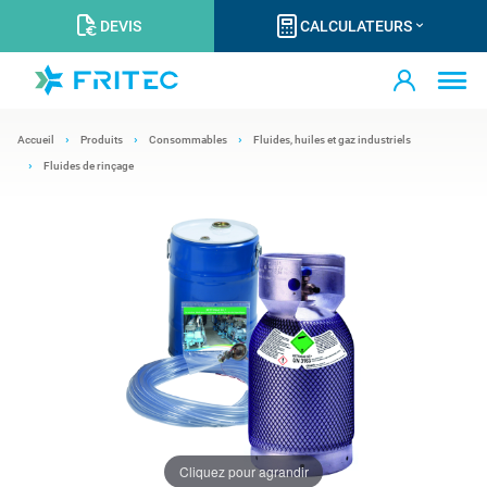
DEVIS
CALCULATEURS
Accueil
Produits
Consommables
Fluides, huiles et gaz industriels
Fluides de rinçage
Cliquez pour agrandir