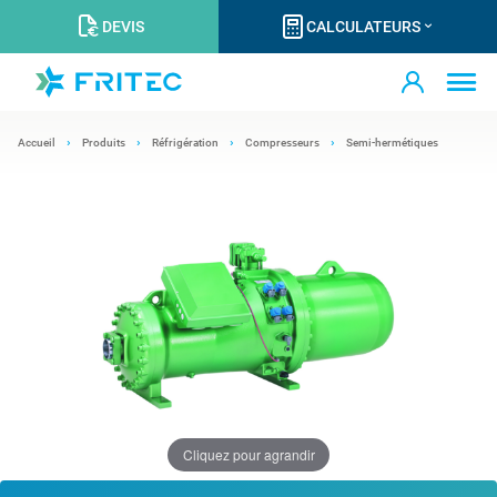
DEVIS
CALCULATEURS
Accueil
Produits
Réfrigération
Compresseurs
Semi-hermétiques
Cliquez pour agrandir