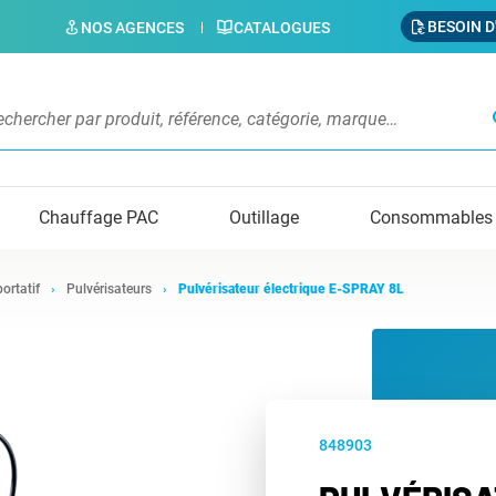
BESOIN D
NOS AGENCES
CATALOGUES
s
Chauffage PAC
Outillage
Consommables
portatif
Pulvérisateurs
Pulvérisateur électrique E-SPRAY 8L
848903