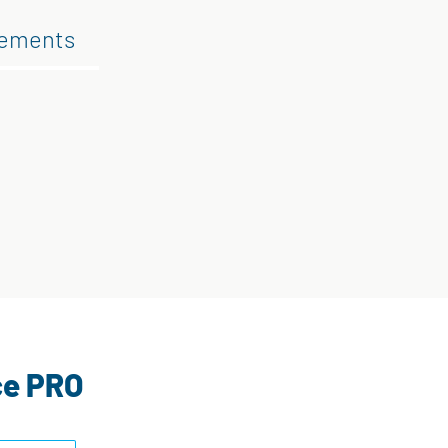
gements
ce PRO