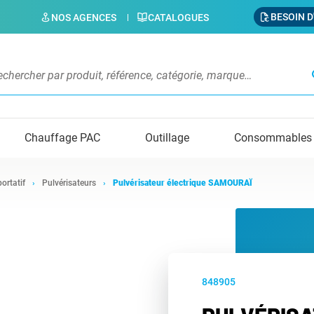
BESOIN D
NOS AGENCES
CATALOGUES
s
Chauffage PAC
Outillage
Consommables
portatif
Pulvérisateurs
Pulvérisateur électrique SAMOURAÏ
848905