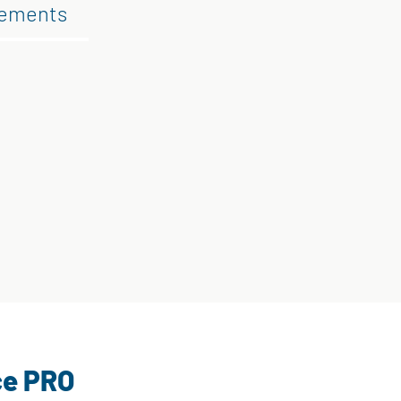
gements
ce PRO