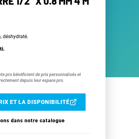
RE 1/2" X 0.8 MM 4 M
m, déshydraté.
ti.
pte pro bénéficient de prix personnalisés et
ectement depuis leur espace pro.
IX ET LA DISPONIBILITÉ
ions dans notre catalogue