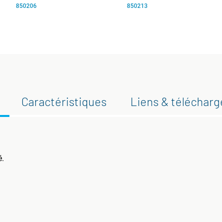
850206
850213
Caractéristiques
Liens & téléchar
é.