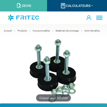
DEVIS
CALCULATEURS
Accueil
Produits
Consommables
Matériels de montage
Anti-vibratiles
Cliquez pour agrandir