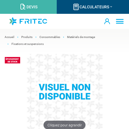
DEVIS
CALCULATEURS
Accueil
Produits
Consommables
Matériels de montage
Fixations et suspensions
Cliquez pour agrandir