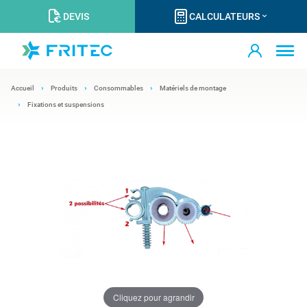
DEVIS
CALCULATEURS
Accueil
Produits
Consommables
Matériels de montage
Fixations et suspensions
Cliquez pour agrandir