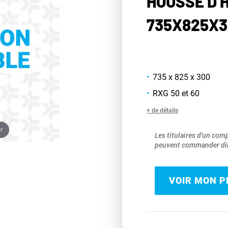
HOUSSE D'
735X825X3
735 x 825 x 300
RXG 50 et 60
+ de détails
r
Les titulaires d'un com
peuvent commander dir
VOIR MON PR