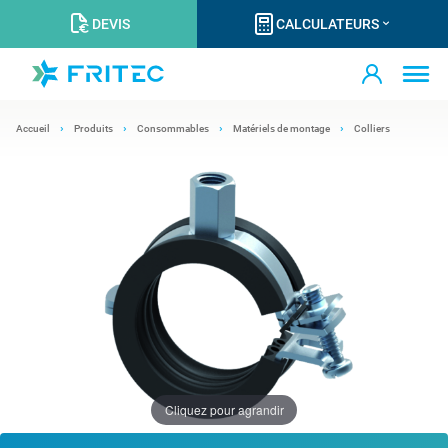
DEVIS
CALCULATEURS
Accueil
Produits
Consommables
Matériels de montage
Colliers
Cliquez pour agrandir