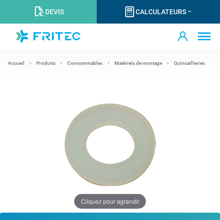
DEVIS
CALCULATEURS
Accueil
Produits
Consommables
Matériels de montage
Quincailleries
Cliquez pour agrandir