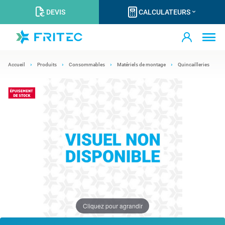
DEVIS
CALCULATEURS
Accueil
Produits
Consommables
Matériels de montage
Quincailleries
Cliquez pour agrandir