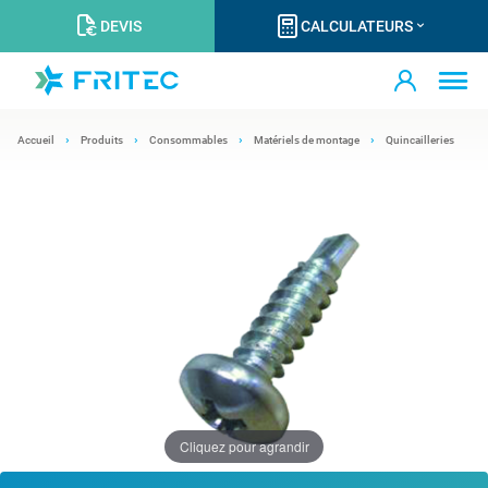
DEVIS
CALCULATEURS
Accueil
Produits
Consommables
Matériels de montage
Quincailleries
Cliquez pour agrandir