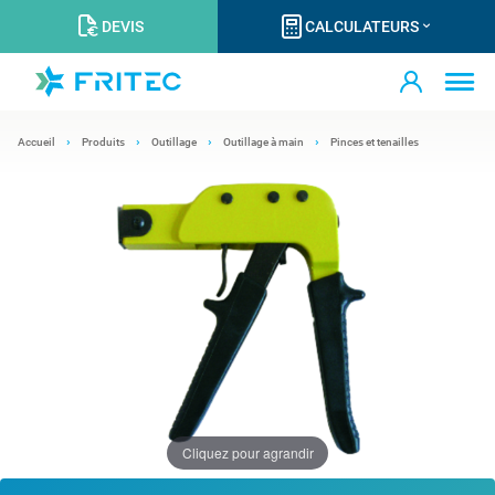
DEVIS
CALCULATEURS
Accueil
Produits
Outillage
Outillage à main
Pinces et tenailles
Cliquez pour agrandir